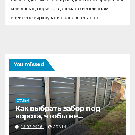
консультації юриста, допомагаючи клієнтам
впевнено вирішувати правові питання.
You missed
СТАТЬИ
Как выбрать забор под
ворота, чтобы не
переделывать систему
13.07.2026
ADMIN