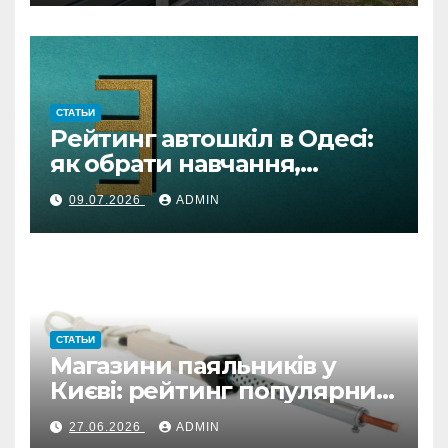
СТАТЬИ
Рейтинг автошкіл в Одесі:
як обрати навчання,
автоінструктора та
09.07.2026
ADMIN
підготовку онлайн
СТАТЬИ
Магазини паяльників у
Києві: рейтинг популярних
варіантів
27.06.2026
ADMIN