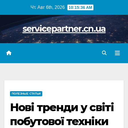
Skip
Чт. Авг 6th, 2026
10:15:37 AM
to
content
servicepartner.cn.ua
ПОЛЕЗНЫЕ СТАТЬИ
Нові тренди у світі
побутової техніки