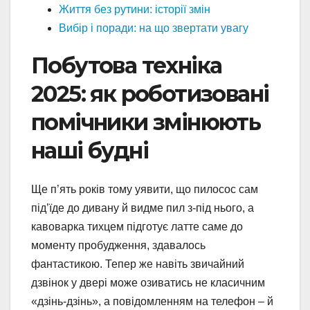
Життя без рутини: історії змін
Вибір і поради: на що звертати увагу
Побутова техніка
2025: як роботизовані
помічники змінюють
наші будні
Ще п’ять років тому уявити, що пилосос сам
під’їде до дивану й видме пил з-під нього, а
кавоварка тихцем підготує латте саме до
моменту пробудження, здавалось
фантастикою. Тепер же навіть звичайний
дзвінок у двері може озиватись не класичним
«дзінь-дзінь», а повідомленням на телефон – й