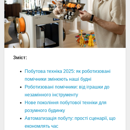
Зміст:
Побутова техніка 2025: як роботизовані
помічники змінюють наші будні
Роботизовані помічники: від іграшки до
незамінного інструменту
Нове покоління побутової техніки для
розумного будинку
Автоматизація побуту: прості сценарії, що
економлять час