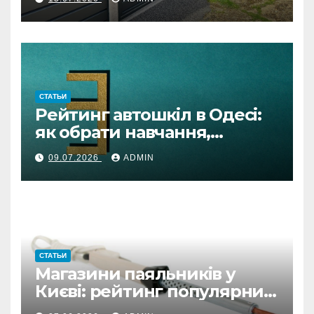
СТАТЬИ
Рейтинг автошкіл в Одесі:
як обрати навчання,
автоінструктора та
09.07.2026
ADMIN
підготовку онлайн
СТАТЬИ
Магазини паяльників у
Києві: рейтинг популярних
варіантів