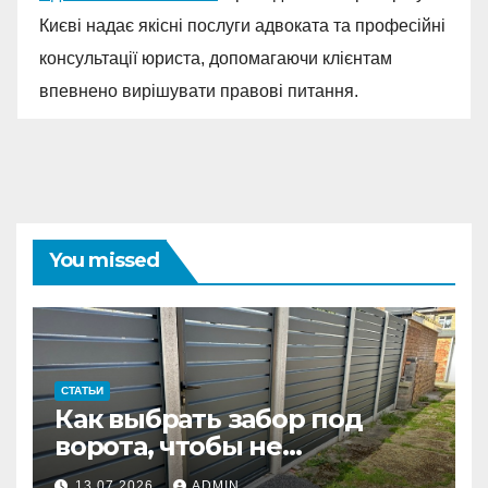
Києві надає якісні послуги адвоката та професійні
консультації юриста, допомагаючи клієнтам
впевнено вирішувати правові питання.
You missed
СТАТЬИ
Как выбрать забор под
ворота, чтобы не
переделывать систему
13.07.2026
ADMIN