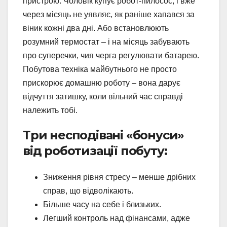
пристрою. Чоловік купує робот-пилосос, і вже
через місяць не уявляє, як раніше хапався за
віник кожні два дні. Або встановлюють
розумний термостат – і на місяць забувають
про суперечки, чия черга регулювати батарею.
Побутова техніка майбутнього не просто
прискорює домашню роботу – вона дарує
відчуття затишку, коли вільний час справді
належить тобі.
Три несподівані «бонуси»
від роботизації побуту:
Зниження рівня стресу – менше дрібних
справ, що відволікають.
Більше часу на себе і близьких.
Легший контроль над фінансами, адже