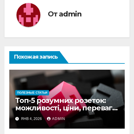
От
admin
Похожая запись
ПОЛЕЗНЫЕ СТАТЬИ
Топ-5 розумних розеток:
можливості, ціни, переваги
для дому
ЯНВ 4, 2026
ADMIN