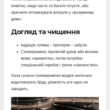
помітно, якщо часто та багато готуєте, або
прагнете оптимізувати витрати у «розумному
домі».
Догляд та чищення
Індукція: пляма – протерли – забули.
Склокераміка: пролитий цукор або молоко
може «прикипіти», потім потрібно
спеціальний скребок і трохи «чаклунства».
Хоча сучасні склокерамічні моделі непогано
відштовхують бруд, уважність усе одно не
завадить.