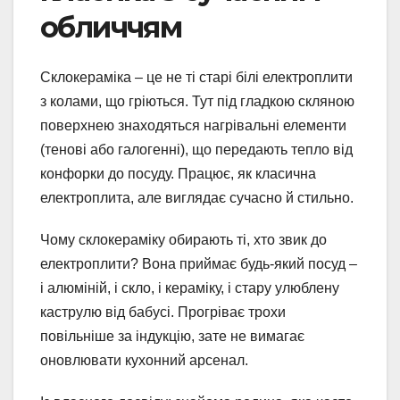
обличчям
Склокераміка – це не ті старі білі електроплити
з колами, що гріються. Тут під гладкою скляною
поверхнею знаходяться нагрівальні елементи
(тенові або галогенні), що передають тепло від
конфорки до посуду. Працює, як класична
електроплита, але виглядає сучасно й стильно.
Чому склокераміку обирають ті, хто звик до
електроплити? Вона приймає будь-який посуд –
і алюміній, і скло, і кераміку, і стару улюблену
каструлю від бабусі. Прогріває трохи
повільніше за індукцію, зате не вимагає
оновлювати кухонний арсенал.