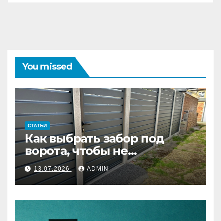
You missed
СТАТЬИ
Как выбрать забор под
ворота, чтобы не
переделывать систему
13.07.2026
ADMIN