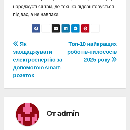
народжується там, де техніка підлаштовується
під вас, а не навпаки.
Навигация
Як
Топ-10 найкращих
заощаджувати
роботів-пилососів
по
електроенергію за
2025 року
записям
допомогою smart-
розеток
От
admin