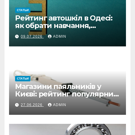
СТАТЬИ
Рейтинг автошкіл в Одесі:
як обрати навчання,
автоінструктора та
09.07.2026
ADMIN
підготовку онлайн
СТАТЬИ
Магазини паяльників у
Києві: рейтинг популярних
варіантів
27.06.2026
ADMIN