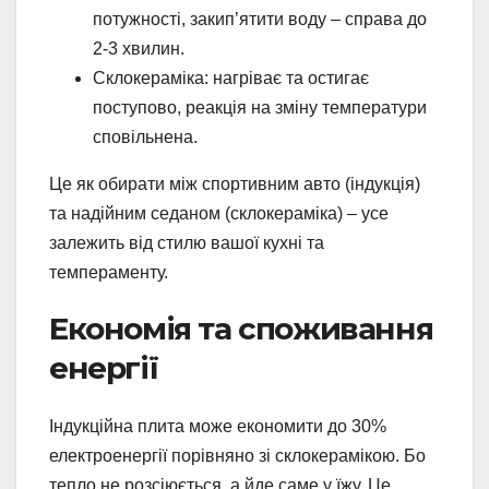
потужності, закип’ятити воду – справа до
2-3 хвилин.
Склокераміка: нагріває та остигає
поступово, реакція на зміну температури
сповільнена.
Це як обирати між спортивним авто (індукція)
та надійним седаном (склокераміка) – усе
залежить від стилю вашої кухні та
темпераменту.
Економія та споживання
енергії
Індукційна плита може економити до 30%
електроенергії порівняно зі склокерамікою. Бо
тепло не розсіюється, а йде саме у їжу. Це