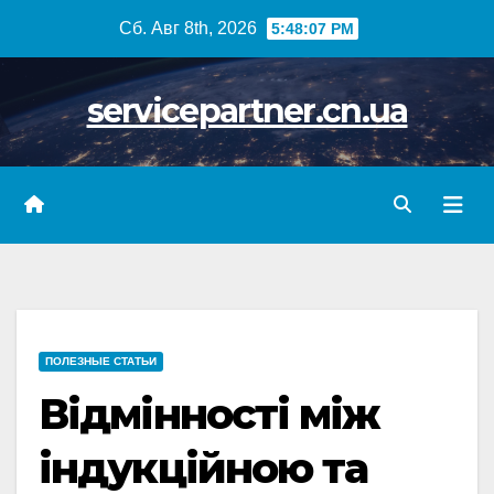
Skip
Сб. Авг 8th, 2026
5:48:09 PM
to
content
servicepartner.cn.ua
ПОЛЕЗНЫЕ СТАТЬИ
Відмінності між
індукційною та