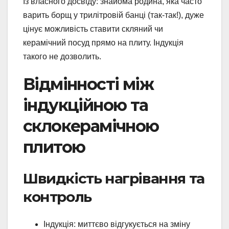
Із власного досвіду: знайома родина, яка часто
варить борщ у трилітровій банці (так-так!), дуже
цінує можливість ставити скляний чи
керамічний посуд прямо на плиту. Індукція
такого не дозволить.
Відмінності між
індукційною та
склокерамічною
плитою
Швидкість нагрівання та
контроль
Індукція: миттєво відгукується на зміну