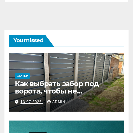
You missed
СТАТЬИ
Как выбрать забор под
ворота, чтобы не
переделывать систему
13.07.2026
ADMIN