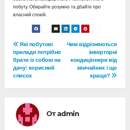
побуту. Обирайте розумно та дбайте про
власний спокій.
Навигация
Які побутові
Чим відрізняються
прилади потрібно
інверторні
по
брати із собою на
кондиціонери від
записям
дачу: корисний
звичайних і що
список
краще?
От
admin