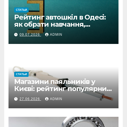
СТАТЬИ
Рейтинг автошкіл в Одесі:
як обрати навчання,
автоінструктора та
09.07.2026
ADMIN
підготовку онлайн
СТАТЬИ
Магазини паяльників у
Києві: рейтинг популярних
варіантів
27.06.2026
ADMIN