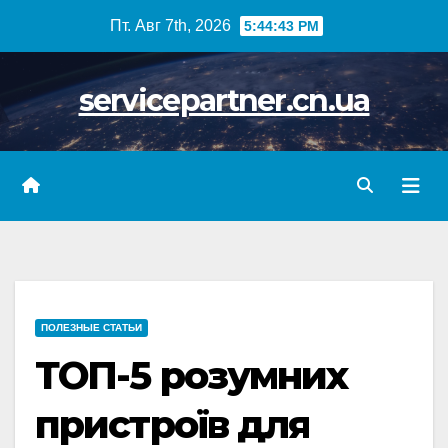
Skip
Пт. Авг 7th, 2026
5:44:44 PM
to
content
servicepartner.cn.ua
ПОЛЕЗНЫЕ СТАТЬИ
ТОП-5 розумних
пристроїв для