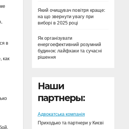
еме
Який очищувач повітря краще:
на що звернути увагу при
ы,
виборі в 2025 році
Як організувати
ся в
енергоефективний розумний
будинок: лайфхаки та сучасні
рішення
, как
Наши
партнеры:
ько
Адвокатська компанія
Приходько та партнери у Києві
бой.