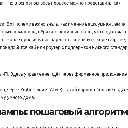
и – но в основном весь процесс можно представить, как
зи. Вот почему важно знать, как именно ваша умная лампа
олько начинаете, обратите внимание на те, что подключают
кать. Более продвинутые варианты оперируют через ZigBee,
ь понадобится хаб или роутер с поддержкой нужного стандар
-Fi. Здесь управление идёт через фирменное приложение
р, через ZigBee или Z-Wave). Такой вариант больше подхо
ему умного дома.
ампы: пошаговый алгоритм
да – полезно не только для новичков, но и для тех, кто