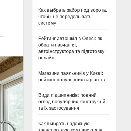
Как выбрать забор под ворота,
чтобы не переделывать
систему
Рейтинг автошкіл в Одесі: як
обрати навчання,
автоінструктора та підготовку
онлайн
Магазини паяльників у Києві:
рейтинг популярних варіантів
Види підшипників: повний
огляд популярних конструкцій
та їх застосування
Как выбрать надёжную
транспортную компанию для