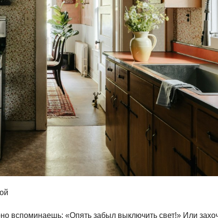
кой
ярно вспоминаешь: «Опять забыл выключить свет!» Или захо