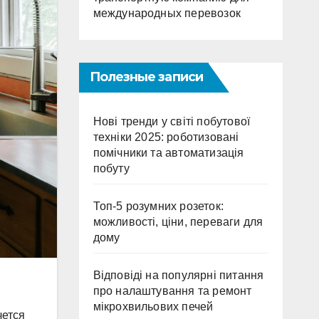
международных перевозок
Полезные записи
Нові тренди у світі побутової
техніки 2025: роботизовані
помічники та автоматизація
побуту
Топ-5 розумних розеток:
можливості, ціни, переваги для
дому
Відповіді на популярні питання
про налаштування та ремонт
мікрохвильових печей
чется