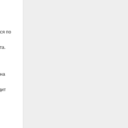
ся по
та.
 на
дит