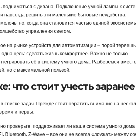
ь подниматься с дивана. Подключение умной лампы к сист
з и навсегда решить эти маленькие бытовые неудобства.
мелочь, но, когда она становится частью единой экосистем
волшебство управления светом.
вое на рынке устройств для автоматизации – порой теряешь
 одна цель: сделать жизнь комфортнее. Важно не только
тегрировать её в систему умного дома. Разберемся вместе
ей, но с максимальной пользой.
е: что стоит учесть заранее
в списке задач. Прежде стоит обратить внимание на нескол
время и нервы.
ьно проверьте, поддерживает ли ваша система умного дома
, Bluetooth, Z-Wave – все они не всегда «дружат» между со