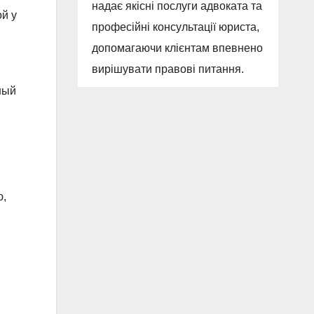
надає якісні послуги адвоката та
ой у
професійні консультації юриста,
допомагаючи клієнтам впевнено
вирішувати правові питання.
ный
ю,