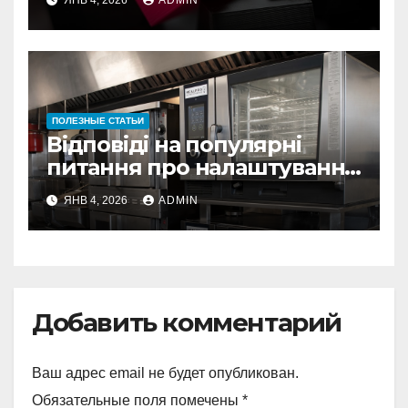
ЯНВ 4, 2026
ADMIN
ПОЛЕЗНЫЕ СТАТЬИ
Відповіді на популярні
питання про налаштування
та ремонт мікрохвильових
ЯНВ 4, 2026
ADMIN
печей
Добавить комментарий
Ваш адрес email не будет опубликован.
Обязательные поля помечены
*