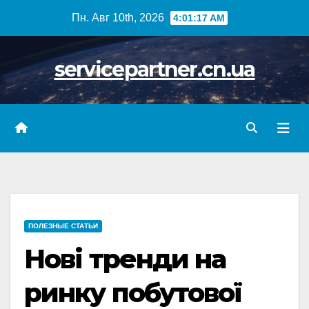
Skip
Пн. Авг 10th, 2026
4:01:18 AM
to
content
servicepartner.cn.ua
ПОЛЕЗНЫЕ СТАТЬИ
Нові тренди на
ринку побутової