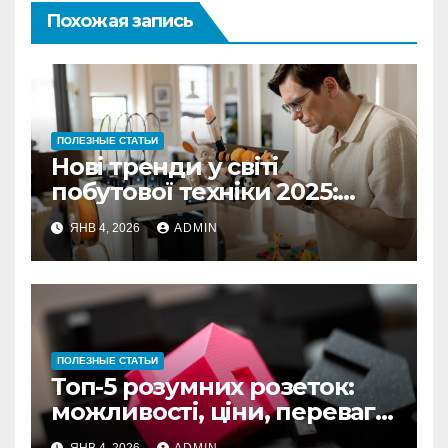
Похожая запись
ПОЛЕЗНЫЕ СТАТЬИ
Нові тренди у світі
побутової техніки 2025:
роботизовані помічники та
ЯНВ 4, 2026
ADMIN
автоматизація побуту
ПОЛЕЗНЫЕ СТАТЬИ
Топ-5 розумних розеток:
можливості, ціни, переваги
для дому