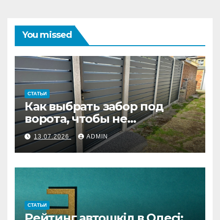
You missed
СТАТЬИ
Как выбрать забор под
ворота, чтобы не
переделывать систему
13.07.2026
ADMIN
СТАТЬИ
Рейтинг автошкіл в Одесі: