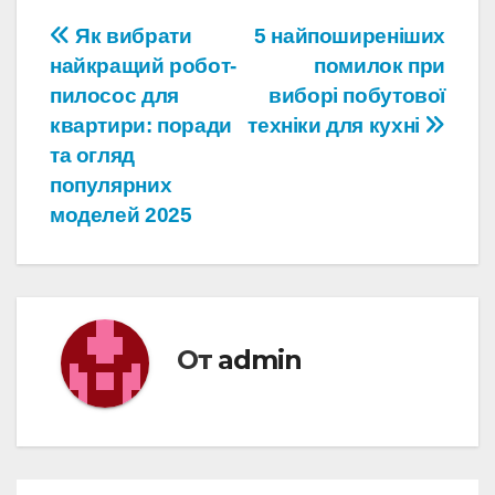
Навигация
Як вибрати
5 найпоширеніших
найкращий робот-
помилок при
по
пилосос для
виборі побутової
записям
квартири: поради
техніки для кухні
та огляд
популярних
моделей 2025
От
admin