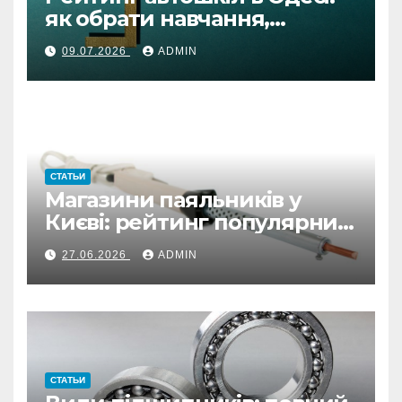
як обрати навчання,
автоінструктора та
09.07.2026
ADMIN
підготовку онлайн
СТАТЬИ
Магазини паяльників у
Києві: рейтинг популярних
варіантів
27.06.2026
ADMIN
СТАТЬИ