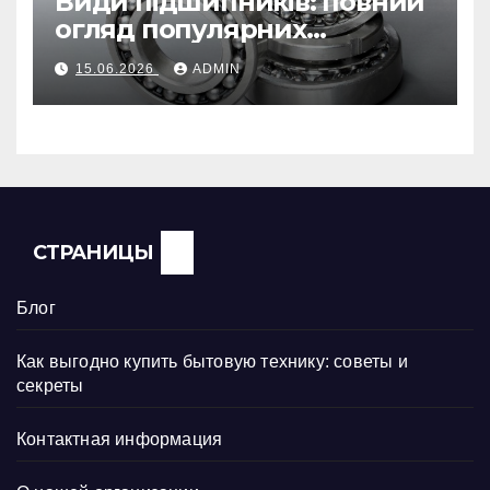
Види підшипників: повний
огляд популярних
конструкцій та їх
15.06.2026
ADMIN
застосування
СТРАНИЦЫ
Блог
Как выгодно купить бытовую технику: советы и
секреты
Контактная информация