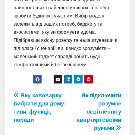
найпростіших і найефективніших способів
зробити будинок сучасним. Вибір моделі
залежить від ваших потреб, бюджету та
екосистеми, яку ви формуєте вдома.
Підібравши якісну розетку та налаштувавши її
під власні сценарії, ви швидко зрозумієте –
маленький гаджет справді робить будні
комфортнішими й безпечнішими.
Навигация
Яку кавоварку
Як підключити
вибрати для дому:
розумне
по
типи, функції,
освітлення у
записям
поради
квартирі своїми
руками