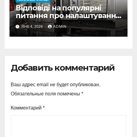
Відповіді на популярні
питання про налаштування
та ремонт мікрохвильових
ЯНВ 4, 2026
ADMIN
печей
Добавить комментарий
Ваш адрес email не будет опубликован.
Обязательные поля помечены
*
Комментарий
*