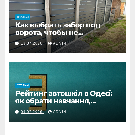
СТАТЬИ
Как выбрать забор под
ворота, чтобы не
переделывать систему
13.07.2026
ADMIN
СТАТЬИ
Рейтинг автошкіл в Одесі:
як обрати навчання,
автоінструктора та
09.07.2026
ADMIN
підготовку онлайн