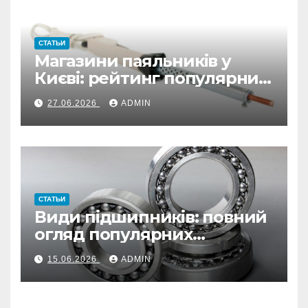
СТАТЬИ
Магазини паяльників у
Києві: рейтинг популярних
варіантів
27.06.2026
ADMIN
СТАТЬИ
Види підшипників: повний
огляд популярних
конструкцій та їх
15.06.2026
ADMIN
застосування