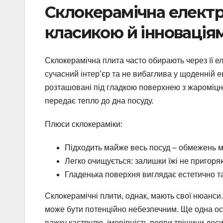
Склокерамічна електр
класикою й інновація
Склокерамічна плита часто обирають через її ел
сучасний інтер’єр та не вибаглива у щоденній е
розташовані під гладкою поверхнею з жароміцн
передає тепло до дна посуду.
Плюси склокераміки:
Підходить майже весь посуд – обмежень 
Легко очищується: залишки їжі не пригоря
Гладенька поверхня виглядає естетично та
Склокерамічні плити, однак, мають свої нюанс
може бути потенційно небезпечним. Ще одна осо
важку каструлю, імовірність появи тріщини дос