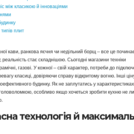
іс між класикою й інноваціями
ннями
будинку
 типів плит
ої кави, ранкова яєчня чи недільний борщ – все це почина
, реальність стає складнішою. Сьогодні магазини техніки
амічні, газові. У кожної – свій характер, потреби до підклю
еревагу класиці, довіряючи справу відкритому вогню. Інші ці
гоефективного будинку. Як не заплутатись у характеристиках
и головоломкою, особливо якщо хочеться зробити кухню не л
ю.
асна технологія й максимал