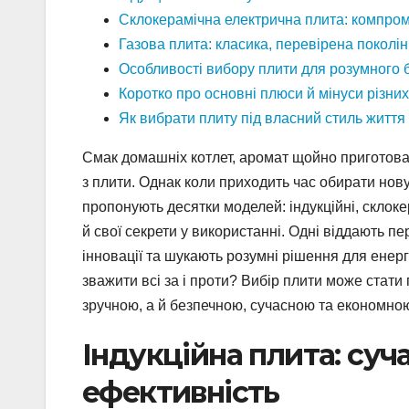
Склокерамічна електрична плита: компром
Газова плита: класика, перевірена поколі
Особливості вибору плити для розумного 
Коротко про основні плюси й мінуси різних
Як вибрати плиту під власний стиль життя
Смак домашніх котлет, аромат щойно приготован
з плити. Однак коли приходить час обирати нову
пропонують десятки моделей: індукційні, склокер
й свої секрети у використанні. Одні віддають п
інновації та шукають розумні рішення для енер
зважити всі за і проти? Вибір плити може стат
зручною, а й безпечною, сучасною та економно
Індукційна плита: суч
ефективність