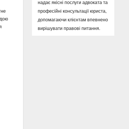
надає якісні послуги адвоката та
тне
професійні консультації юриста,
одою
допомагаючи клієнтам впевнено
я
вирішувати правові питання.