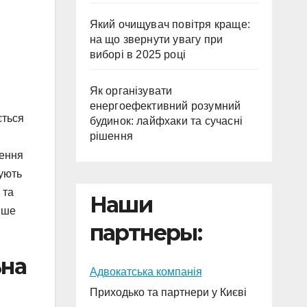
Який очищувач повітря краще:
на що звернути увагу при
виборі в 2025 році
Як організувати
енергоефективний розумний
ється
будинок: лайфхаки та сучасні
рішення
чення
нують
 та
Наши
ише
партнеры:
ьна
Адвокатська компанія
Приходько та партнери у Києві