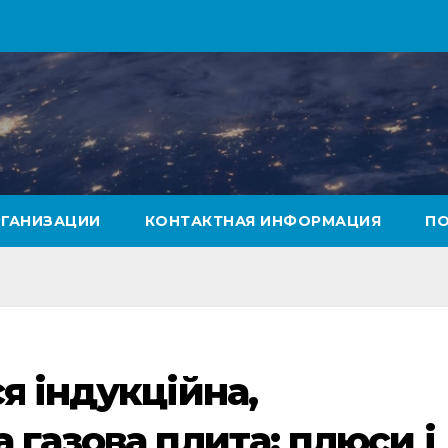
РГАНИЗАЦИИ
КОНТАКТНАЯ ИНФОРМАЦИЯ
ПО
я індукційна,
 газова плита: плюси і