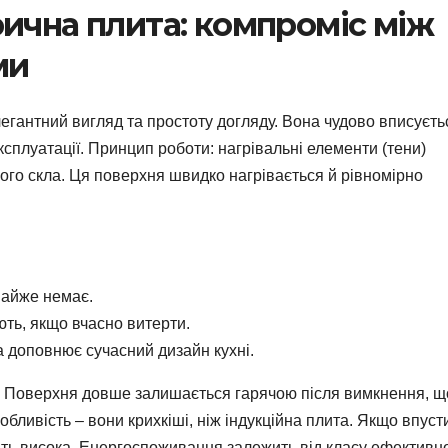
ична плита: компроміс між
ми
егантний вигляд та простоту догляду. Вона чудово вписуєть
ксплуатації. Принцип роботи: нагрівальні елементи (тени)
ого скла. Ця поверхня швидко нагрівається й рівномірно
майже немає.
ють, якщо вчасно витерти.
 доповнює сучасний дизайн кухні.
и. Поверхня довше залишається гарячою після вимкнення, щ
бливість – вони крихкіші, ніж індукційна плита. Якщо впуст
ить висока. Енергоспоживання залежить від класу ефективно