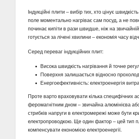
Індукційні плити – вибір тих, хто цінує швидкіст
поле моментально нагріває сам посуд, а не пов
починає кипіти в рази швидше, ніж на звичайній 
готується за лічені хвилини – економія часу відч
Серед переваг індукційних плит:
Висока швидкість нагрівання й точне рег
Поверхня залишається відносно прохолодн
Енергоефективність: електроенергія витра
Проте варто враховувати кілька специфічних асп
феромагнітним дном – звичайна алюмінієва або с
стрибків напруги в електромережі може бути кр
електропроводкою. Ще один фактор – цей тип п
компенсувати економією електроенергії.