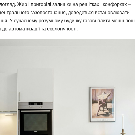
догляд. Жир і пригорілі залишки на решітках і конфорках –
 центрального газопостачання, доведеться встановлювати
ння. У сучасному розумному будинку газові плити менш пош
ні до автоматизації та екологічності.