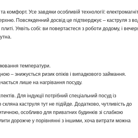
ь та комфорт. Усе завдяки особливій технології: електромагні
ерхню. Повсякденний досвід це підтверджує – каструля з в
плиті. Уявіть собі: ви повертаєтеся з роботи додому, і вечер
утна.
улювання температури.
ою – знижується ризик опіків і випадкового займання.
чається лише на нагрівання посуду.
ектів. Для індукції потрібний спеціальний посуд із
кляна каструля тут не підійде. Додатково, чутливість до
итичною, особливо для приватних будинків зі слабкою
лити дорожче у порівнянні з іншими, хоча витрати можна