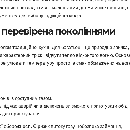
тилежний приклад: сім’я з маленькими дітьми може виявити, 
ументом для вибору індукційної моделі.
, перевірена поколіннями
олом традиційної кухні. Для багатьох – це природна звичка,
и характерний тріск і відчути тепло відкритого вогню. Основ
: регулювати температуру просто, а смак обсмажених на вог
онів із доступним газом.
 під час аварій чи відключень ви зможете приготувати обід.
ь для приготування.
ої обережності. Є ризик витоку газу, небезпека займання,